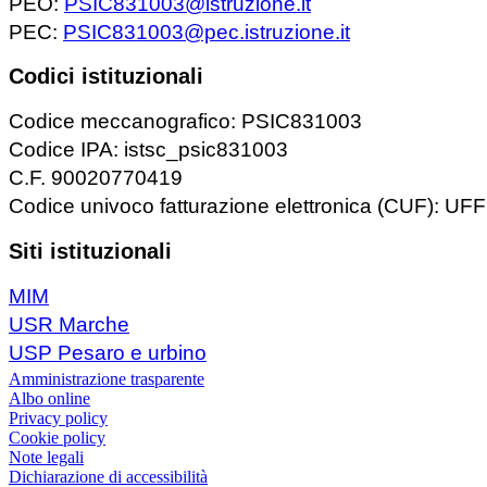
PEO:
PSIC831003@istruzione.it
PEC:
PSIC831003@pec.istruzione.it
Codici istituzionali
Codice meccanografico: PSIC831003
Codice IPA: istsc_psic831003
C.F. 90020770419
Codice univoco fatturazione elettronica (CUF): U
Siti istituzionali
MIM
USR Marche
USP Pesaro e urbino
Amministrazione trasparente
Albo online
Privacy policy
Cookie policy
Note legali
Dichiarazione di accessibilità