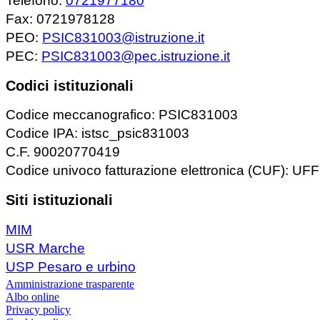
Telefono:
0721977180
Fax: 0721978128
PEO:
PSIC831003@istruzione.it
PEC:
PSIC831003@pec.istruzione.it
Codici istituzionali
Codice meccanografico: PSIC831003
Codice IPA: istsc_psic831003
C.F. 90020770419
Codice univoco fatturazione elettronica (CUF): U
Siti istituzionali
MIM
USR Marche
USP Pesaro e urbino
Amministrazione trasparente
Albo online
Privacy policy